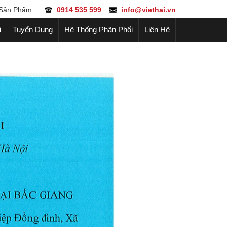
Sản Phẩm
0914 535 599
info@viethai.vn
i
Tuyển Dụng
Hệ Thống Phân Phối
Liên Hệ