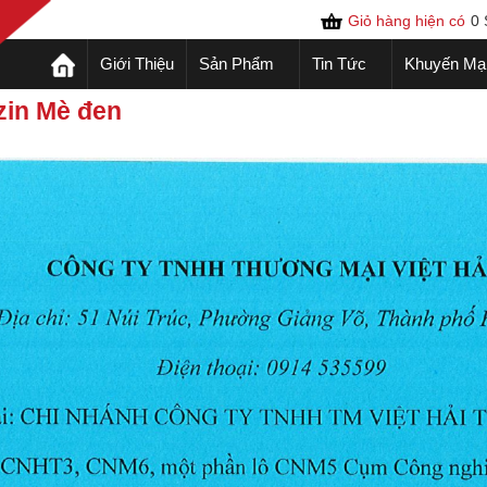
Giỏ hàng hiện có
0
Giới Thiệu
Sản Phẩm
Tin Tức
Khuyến Mạ
zin Mè đen